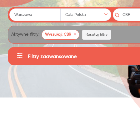
 (20)
Aktywne filtry:
Wyszukaj: CBR
Resetuj filtry
Filtry zaawansowane
Kategorie
79)
Producent
Sortuj
Cena
: