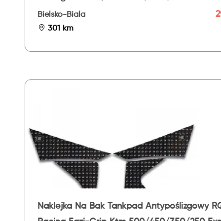
Evo
2
Bielsko-Biala
301 km
Naklejka Na Bak Tankpad Antypoślizgowy R