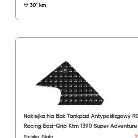
301 km
Naklejka Na Bak Tankpad Antypoślizgowy R
Racing Eazi-Grip Ktm 1390 Super Adventure
Evo 26- - Ev
2
Bielsko-Biala