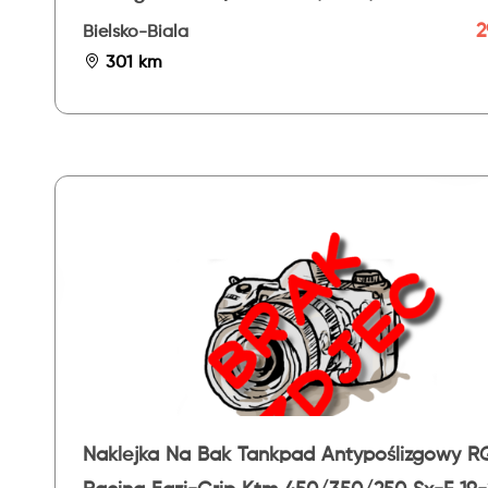
Evo
2
Bielsko-Biala
301 km
Naklejka Na Bak Tankpad Antypoślizgowy R