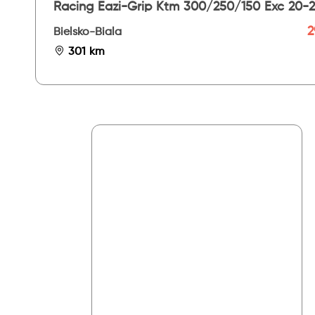
Racing Eazi-Grip Ktm 300/250/150 Exc 20-2
Evo
2
Bielsko-Biala
301 km