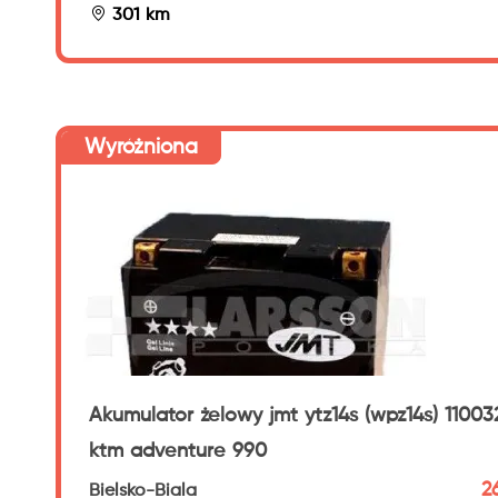
301 km
Wyróżniona
Akumulator żelowy jmt ytz14s (wpz14s) 11003
ktm adventure 990
2
Bielsko-Biala