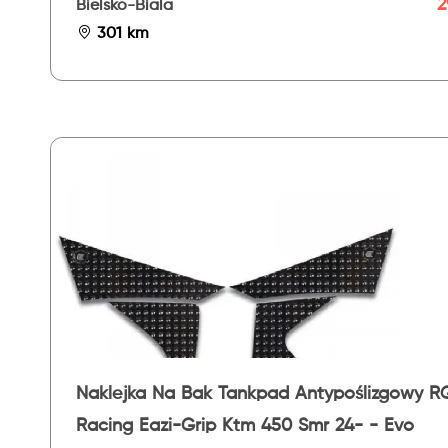
26- - Evo
2
Bielsko-Biala
301 km
Naklejka Na Bak Tankpad Antypoślizgowy R
Racing Eazi-Grip Ktm 450 Smr 24- - Evo