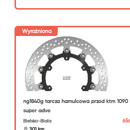
Wyróżniona
ng1840g tarcza hamulcowa przód ktm 1090
super adve
656
Bielsko-Biala
301 km