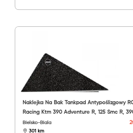
Naklejka Na Bak Tankpad Antypoślizgowy R
Racing Ktm 390 Adventure R, 125 Smc R, 39
Smc R, 125 Endu
2
Bielsko-Biala
301 km