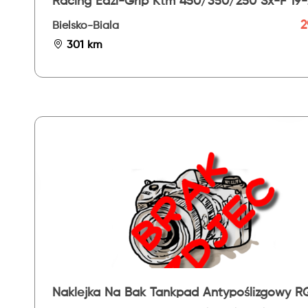
Racing Eazi-Grip Ktm 450/350/250 Sx-F 19-
Evo
2
Bielsko-Biala
301 km
Naklejka Na Bak Tankpad Antypoślizgowy R