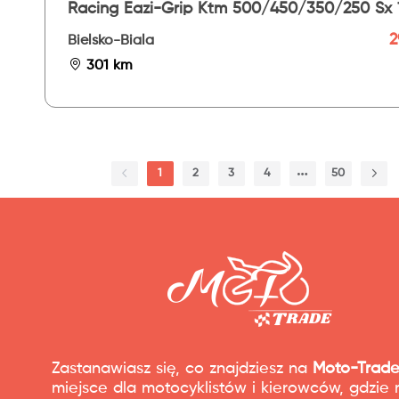
Racing Eazi-Grip Ktm 500/450/350/250 Sx 
22 - Evo
2
Bielsko-Biala
301 km
1
2
3
4
50
Zastanawiasz się, co znajdziesz na
Moto-Trade
miejsce dla motocyklistów i kierowców, gdzie