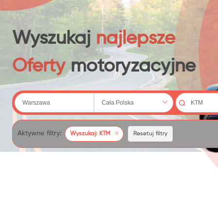
 (20)
Wyszukaj
najlepsze
Oferty
motoryzacyjne
79)
Aktywne filtry:
Wyszukaj: KTM
Resetuj filtry