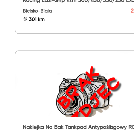
Racing Eazi-Grip Ktm 500/450/350/250 Ex
24- - Evo
2
Bielsko-Biala
301 km
Naklejka Na Bak Tankpad Antypoślizgowy R