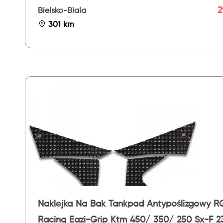
20- 23 - Evo
2
Bielsko-Biala
301 km
Naklejka Na Bak Tankpad Antypoślizgowy R
Racing Eazi-Grip Ktm 450/ 350/ 250 Sx-F 2