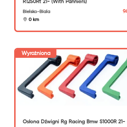
R1250Rt 21- (With Panniers)
9
Bielsko-Biala
0 km
Wyróżniona
Osłona Dźwigni Rg Racing Bmw S1000R 21-