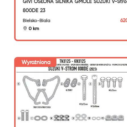
GIVI OSŁONA SILNIKA GMOLE SUZUKI V-Str
800DE 23
620
Bielsko-Biala
0 km
Wyróżniona