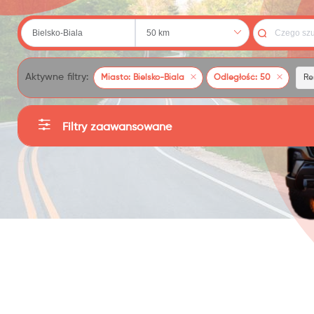
 (20)
Aktywne filtry:
Miasto: Bielsko-Biala
Odległość: 50
Re
Filtry zaawansowane
Kategorie
79)
Producent
Sortuj
Cena
: