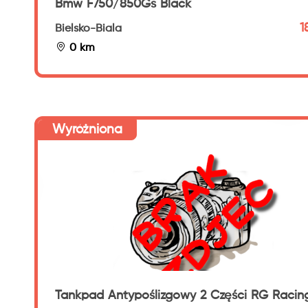
Bmw F750/850Gs Black
1
Bielsko-Biala
0 km
Wyróżniona
Tankpad Antypoślizgowy 2 Części RG Racin