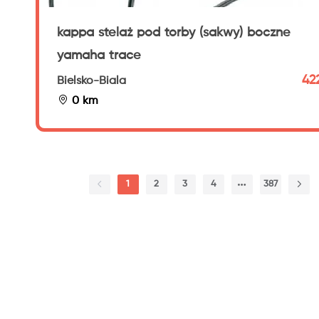
kappa stelaż pod torby (sakwy) boczne
yamaha trace
422
Bielsko-Biala
0 km
1
2
3
4
387