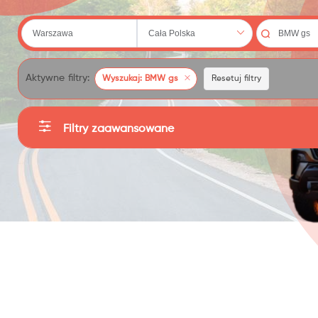
 (20)
Aktywne filtry:
Wyszukaj: BMW gs
Resetuj filtry
Filtry zaawansowane
Kategorie
79)
Producent
Sortuj
Cena
: