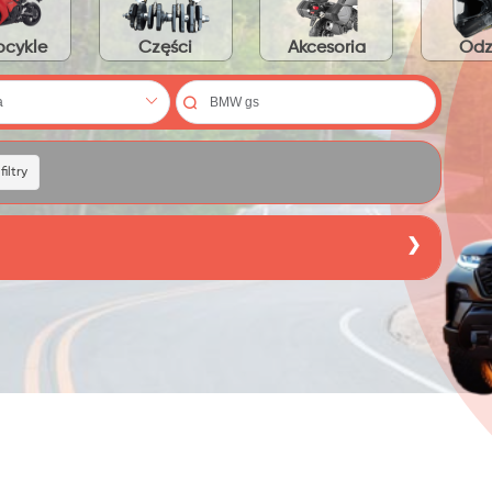
cykle
Części
Akcesoria
Odz
iltry