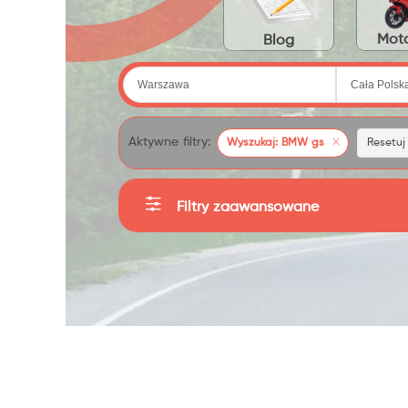
Moto
Blog
Aktywne filtry:
Wyszukaj: BMW gs
Resetuj f
Filtry zaawansowane
Kategorie
Producent
Sortuj