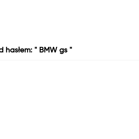
:
PLN
:
KM
Reset
Filtruj
od hasłem: " BMW gs "