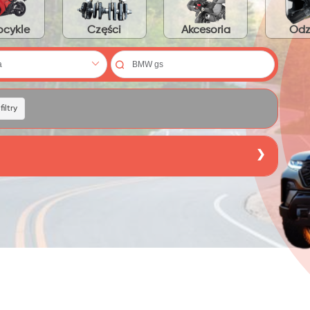
cykle
Części
Akcesoria
Odz
iltry