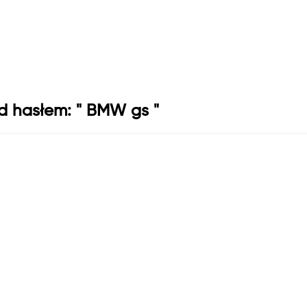
:
PLN
:
KM
Reset
Filtruj
od hasłem: " BMW gs "