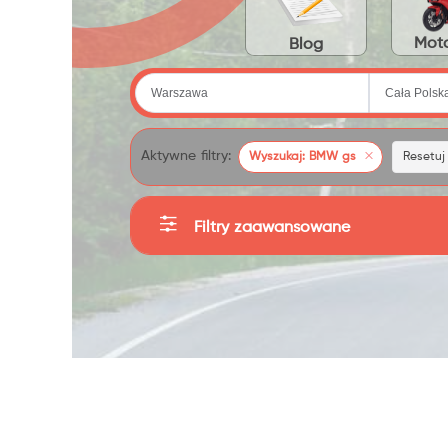
Moto
Blog
Aktywne filtry:
Wyszukaj: BMW gs
Resetuj f
Filtry zaawansowane
Kategorie
Producent
Sortuj