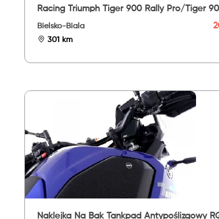
Racing Triumph Tiger 900 Rally Pro/Tiger 9
Gt Pro 24-
2
Bielsko-Biala
301 km
Naklejka Na Bak Tankpad Antypoślizgowy R