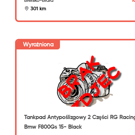
1
Bielsko-Biala
301 km
Wyróżniona
Tankpad Antypoślizgowy 2 Części RG Racin
Bmw F800Gs 15- Black