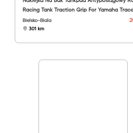
Naklejka Na Bak Tankpad Antypoślizgowy R
Racing Tank Traction Grip For Yamaha Trace
7(Gt) 25- 4 Cz
2
Bielsko-Biala
301 km