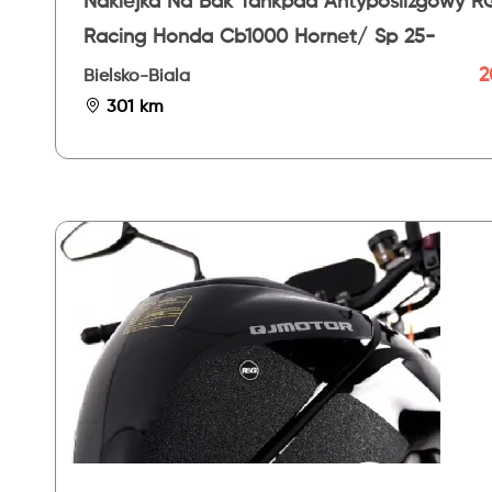
Naklejka Na Bak Tankpad Antypoślizgowy R
Racing Honda Cb1000 Hornet/ Sp 25-
2
Bielsko-Biala
301 km