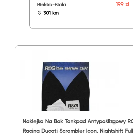
199 zł
Bielsko-Biala
301 km
Naklejka Na Bak Tankpad Antypoślizgowy R
Racing Ducati Scrambler Icon, Nightshift Ful