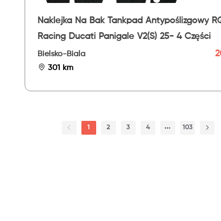
Naklejka Na Bak Tankpad Antypoślizgowy R
Racing Ducati Panigale V2(S) 25- 4 Części
2
Bielsko-Biala
301 km
1
2
3
4
103