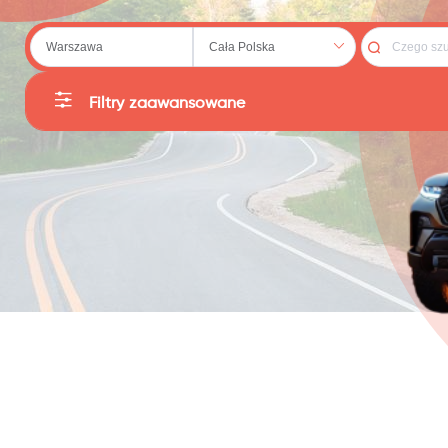
 (20)
Filtry zaawansowane
Kategorie
Producent
79)
Sortuj
Cena
:
PLN
Reset