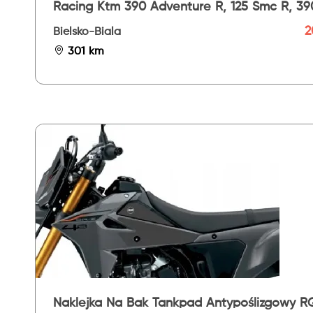
Racing Ktm 390 Adventure R, 125 Smc R, 39
Smc R, 125 Endu
2
Bielsko-Biala
301 km
Naklejka Na Bak Tankpad Antypoślizgowy R