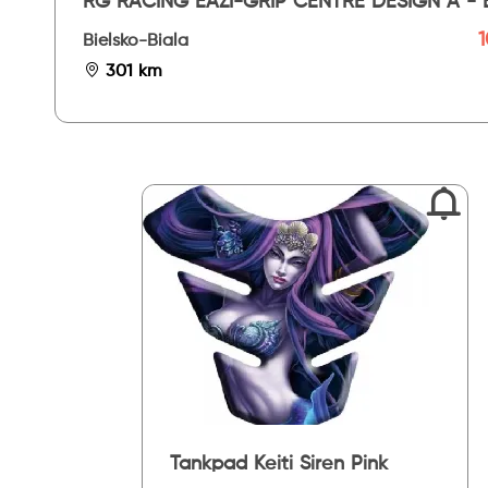
RG RACING EAZI-GRIP CENTRE DESIGN A - 
CLEAR
1
Bielsko-Biala
301 km
Tankpad Keiti Siren Pink