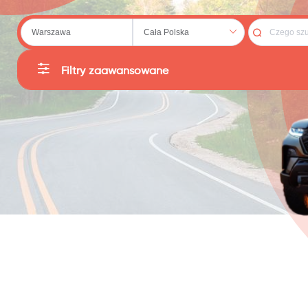
 (20)
Filtry zaawansowane
Kategorie
Producent
79)
Sortuj
Cena
:
PLN
Reset