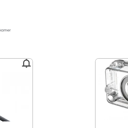
Reset
Filtruj
 kamer