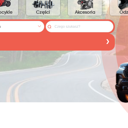
cykle
Części
Akcesoria
Odz
:
PLN