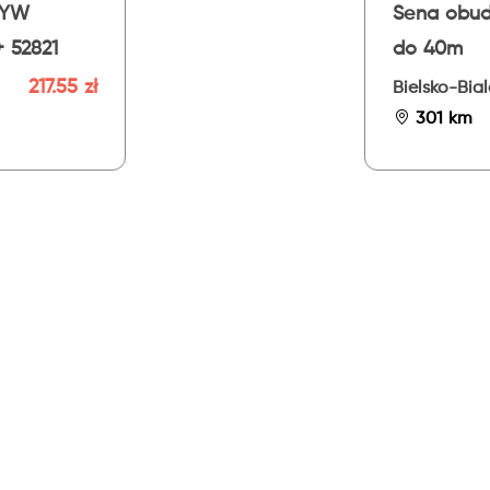
TYW
Sena obu
 52821
do 40m
217.55 zł
Bielsko-Bia
301 km