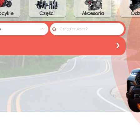
cykle
Części
Akcesoria
Odz
:
PLN