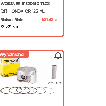
WOSSNER 8152D150 TŁOK
(2T) HONDA CR 125 M
ELSINORE
521.82 zł
Bielsko-Biala
301 km
Wyróżniona