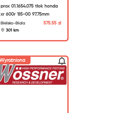
prox 01.1654.075 tłok honda
xr 600r '85-00 97.75mm
575.55 zł
Bielsko-Biala
301 km
Wyróżniona