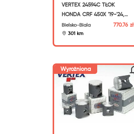
VERTEX 24594C TŁOK
HONDA CRF 450X '19-'24,
CRF 450
770.76 zł
Bielsko-Biala
301 km
Wyróżniona