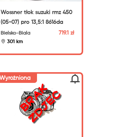
Wossner tłok suzuki rmz 450
(05-07) pro 13,5:1 8616da
719.1 zł
Bielsko-Biala
301 km
Wyróżniona