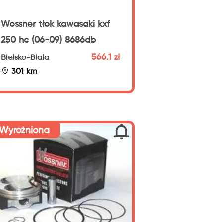
Wossner tłok kawasaki kxf
250 hc (06-09) 8686db
566.1 zł
Bielsko-Biala
301 km
Wyróżniona