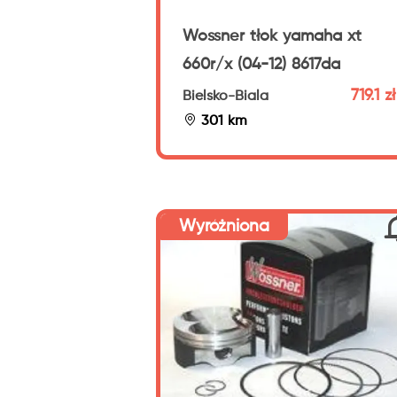
Wossner tłok yamaha xt
660r/x (04-12) 8617da
719.1 zł
Bielsko-Biala
301 km
Wyróżniona