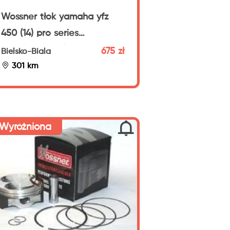
Wossner tłok yamaha yfz
450 (14) pro series
13,5:1(std=13,5:1) 96,97mm
675 zł
Bielsko-Biala
8896db
301 km
Wyróżniona