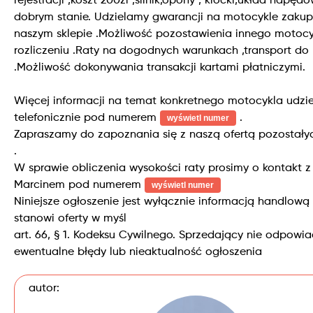
rejestracji ,koszt 200zl ,silnik,opony , klocki,układ napę
dobrym stanie. Udzielamy gwarancji na motocykle zaku
naszym sklepie .Możliwość pozostawienia innego motoc
rozliczeniu .Raty na dogodnych warunkach ,transport do
.Możliwość dokonywania transakcji kartami płatniczymi.
Więcej informacji na temat konkretnego motocykla udzi
telefonicznie pod numerem
.
wyświetl numer
Zapraszamy do zapoznania się z naszą ofertą pozostały
.
W sprawie obliczenia wysokości raty prosimy o kontakt 
Marcinem pod numerem
wyświetl numer
Niniejsze ogłoszenie jest wyłącznie informacją handlową 
stanowi oferty w myśl
art. 66, § 1. Kodeksu Cywilnego. Sprzedający nie odpowi
ewentualne błędy lub nieaktualność ogłoszenia
autor: