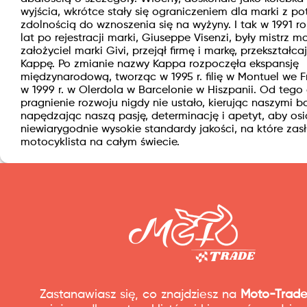
wyjścia, wkrótce stały się ograniczeniem dla marki z po
zdolnością do wznoszenia się na wyżyny. I tak w 1991 ro
lat po rejestracji marki, Giuseppe Visenzi, były mistrz m
założyciel marki Givi, przejął firmę i markę, przekształ
Kappę. Po zmianie nazwy Kappa rozpoczęła ekspansję
międzynarodową, tworząc w 1995 r. filię w Montuel we F
w 1999 r. w Olerdola w Barcelonie w Hiszpanii. Od tego
pragnienie rozwoju nigdy nie ustało, kierując naszymi b
napędzając naszą pasję, determinację i apetyt, aby os
niewiarygodnie wysokie standardy jakości, na które zas
motocyklista na całym świecie.
Zastanawiasz się, co znajdziesz na
Moto-Trade