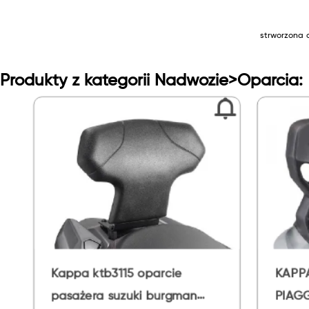
strworzona 
Produkty z kategorii Nadwozie>Oparcia:
tb3115 oparcie
KAPPA OPARCIE PASA
a suzuki burgman
PIAGGIO MP3 YOURBA