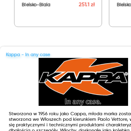
125/300
251.1 zł
iala
Bielsko-Biala
Kappa - In any case
Stworzona w 1956 roku jako Cappa, młoda marka zosta
stworzona we Włoszech pod kierunkiem Paolo Vettore, 
się praktycznymi i technicznymi produktami charakteryz
dbałością o szczegóły. Włochy, doskonałe jako kolebka 