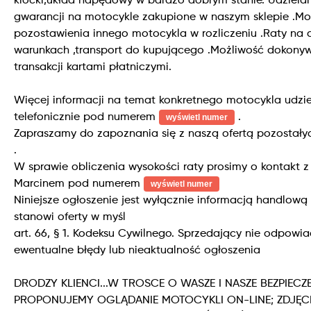
klocki,układ napędowy w bardzo dobrym stanie. Udziela
gwarancji na motocykle zakupione w naszym sklepie .Mo
pozostawienia innego motocykla w rozliczeniu .Raty na
warunkach ,transport do kupującego .Możliwość dokony
transakcji kartami płatniczymi.
Więcej informacji na temat konkretnego motocykla udzi
telefonicznie pod numerem
.
wyświetl numer
Zapraszamy do zapoznania się z naszą ofertą pozostały
.
W sprawie obliczenia wysokości raty prosimy o kontakt 
Marcinem pod numerem
wyświetl numer
Niniejsze ogłoszenie jest wyłącznie informacją handlową 
stanowi oferty w myśl
art. 66, § 1. Kodeksu Cywilnego. Sprzedający nie odpowi
ewentualne błędy lub nieaktualność ogłoszenia
DRODZY KLIENCI...W TROSCE O WASZE I NASZE BEZPIEC
PROPONUJEMY OGLĄDANIE MOTOCYKLI ON-LINE; ZDJĘC