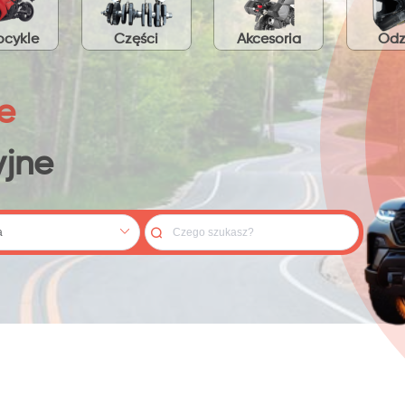
cykle
Części
Akcesoria
Odz
e
jne