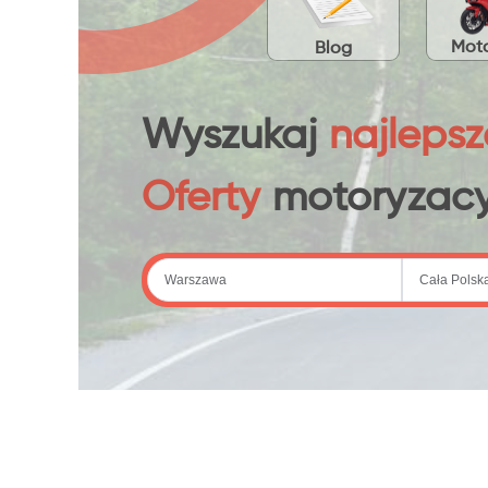
Moto
Blog
Wyszukaj
najlepsz
Oferty
motoryzacy