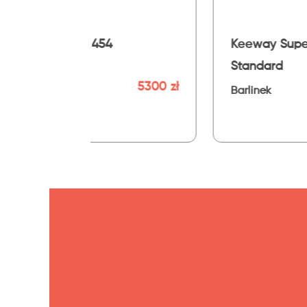
Keeway Superlight 125
Honda CM
Standard
Barlinek
11990 zł
Barlinek