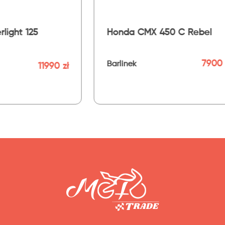
X 450 C Rebel
Kawasaki EN 500
7900 zł
84
Barlinek