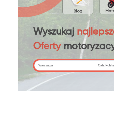
Moto
Blog
Wyszukaj
najlepsz
Oferty
motoryzacy