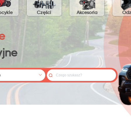
cykle
Części
Akcesoria
Odz
e
jne