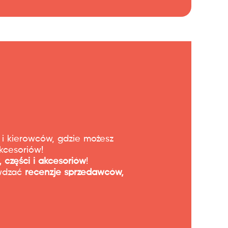
 i kierowców, gdzie możesz
kcesoriów!
 części i akcesoriów
!
awdzać
recenzje sprzedawców,