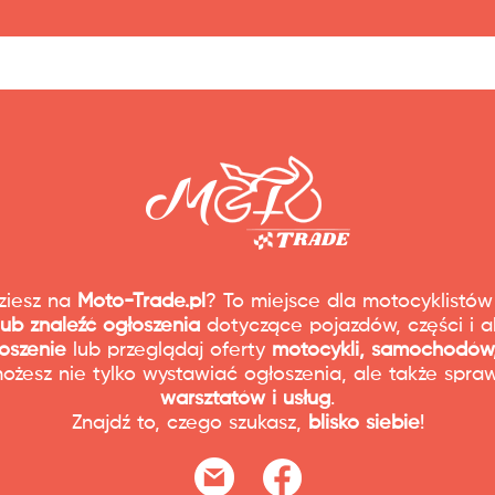
Nie ma jeszcze ocen
dziesz na
Moto-Trade.pl
? To miejsce dla motocyklistów
lub znaleźć ogłoszenia
dotyczące pojazdów, części i a
oszenie
lub przeglądaj oferty
motocykli, samochodów,
możesz nie tylko wystawiać ogłoszenia, ale także spr
warsztatów i usług
.
Znajdź to, czego szukasz,
blisko siebie
!