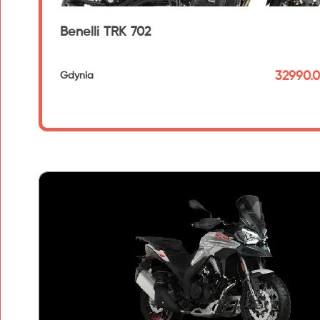
Benelli TRK 702
32990.0
Gdynia
192 km