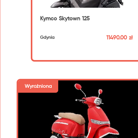
Kymco Skytown 125
11490.00 zł
Gdynia
192 km
Wyróżniona