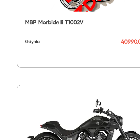
MBP Morbidelli T1002V
40990.0
Gdynia
192 km