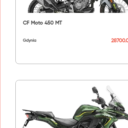
CF Moto 450 MT
28700.0
Gdynia
192 km