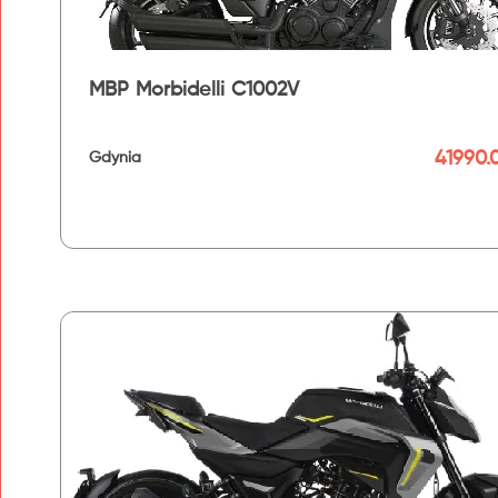
MBP Morbidelli C1002V
41990.0
Gdynia
192 km