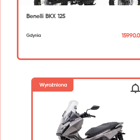
Benelli BKX 125
15990.0
Gdynia
192 km
Wyróżniona