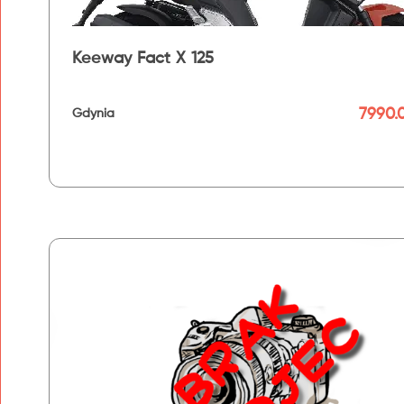
Keeway Fact X 125
7990.0
Gdynia
192 km