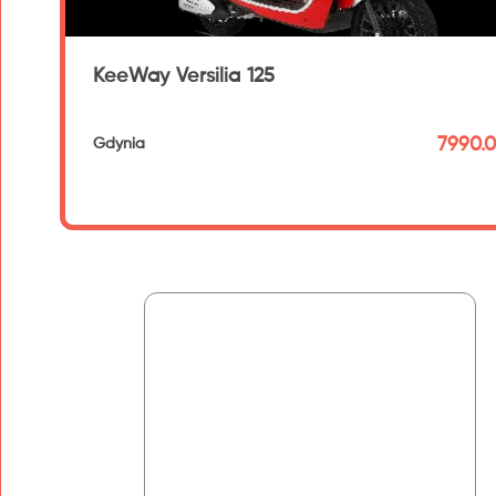
KeeWay Versilia 125
7990.0
Gdynia
192 km