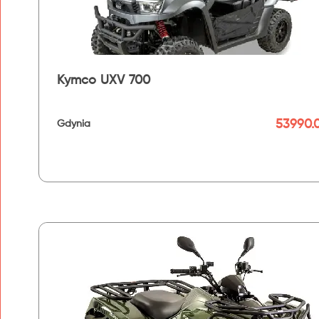
Kymco UXV 700
53990.0
Gdynia
192 km