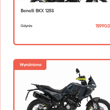
Benelli BKX 125S
15990.0
Gdynia
192 km
Wyróżniona