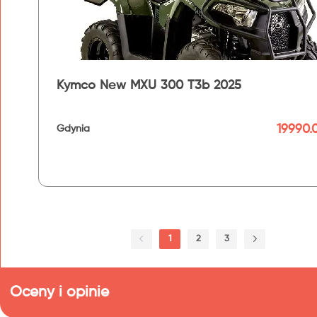
Kymco New MXU 300 T3b 2025
19990.0
Gdynia
192 km
1
2
3
Oceny i opinie