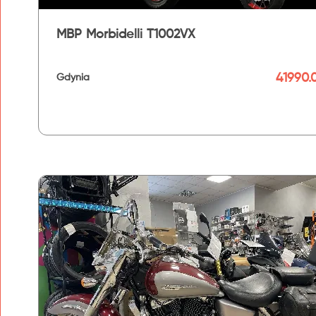
MBP Morbidelli T1002VX
41990.0
Gdynia
192 km