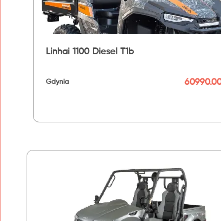
Linhai 1100 Diesel T1b
60990.00
Gdynia
192 km