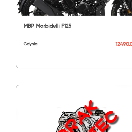
MBP Morbidelli F125
12490.0
Gdynia
192 km